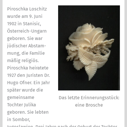
Piroschka Loschitz
wurde am 9. Juni
1902 in Stanisic,
Österreich-Ungarn
geboren. Sie war
jüdischer Abstam­
mung, die Familie
mäßig religiös.
Piroschka heiratete
1927 den Juristen Dr.
Hugo Ofner. Ein Jahr
später wur­de die
gemeinsame
Das letzte Erinnerungsstück:
Tochter Julika
eine Brosche
geboren. Sie lebten
in Sombor,
Jugoslawien. Drei Jahre nach der Geburt der Tochter