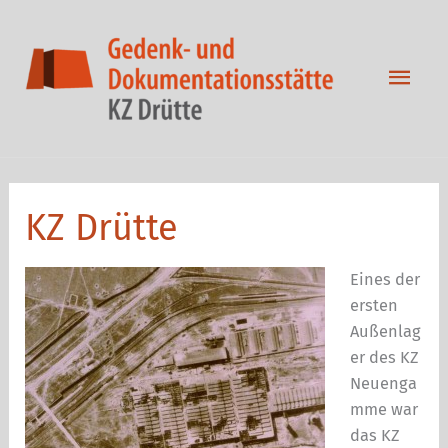
Zum
Inhalt
springen
Hau
KZ Drütte
Eines der
ersten
Außenlag
er des KZ
Neuenga
mme war
das KZ