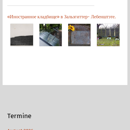
«Иностранное кладбище» в Зальзгиттер- Лебенштэте.
Termine