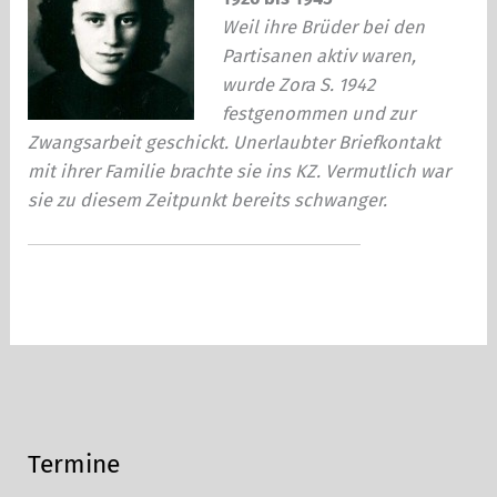
Weil ihre Brüder bei den
Partisanen aktiv waren,
wurde Zora S. 1942
festgenommen und zur
Zwangsarbeit geschickt. Unerlaubter Briefkontakt
mit ihrer Familie brachte sie ins KZ. Vermutlich war
sie zu diesem Zeitpunkt bereits schwanger.
Termine