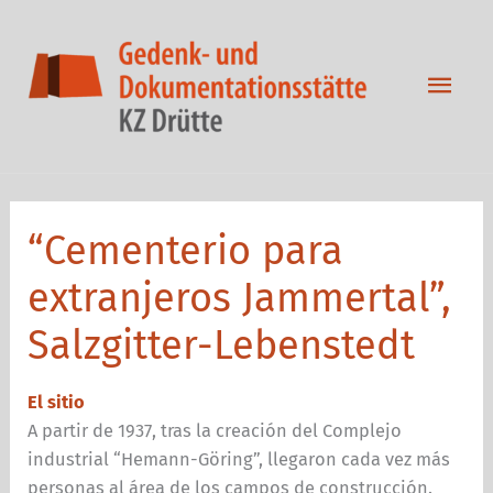
Zum
Inhalt
springen
Hau
“Cementerio para
extranjeros Jammertal”,
Salzgitter-Lebenstedt
El sitio
A partir de 1937, tras la creación del Complejo
industrial “Hemann-Göring”, llegaron cada vez más
personas al área de los campos de construcción.