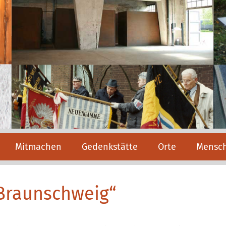
Mitmachen
Gedenkstätte
Orte
Mensc
i Braunschweig“